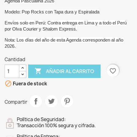
Agenda Pascualina 2026
Modelo: Pop Rocks con
Tapa dura y Espiralada
Envíos solo en Perú: Contra entrega en Lima y a todo el Perú
por Olva Courier y Shalom Express.
Nota: Los días del año de esta Agenda corresponden al año
2026.
Cantidad

favorite_border
AÑADIR AL CARRITO

Fuera de stock
Compartir
Política de Seguridad:
Transacción 100% segura y cifrada.
Política de Entrega: